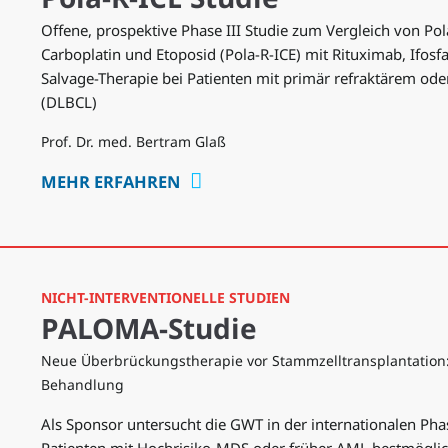
Offene, prospektive Phase III Studie zum Vergleich von Po
Carboplatin und Etoposid (Pola-R-ICE) mit Rituximab, Ifosfa
Salvage-Therapie bei Patienten mit primär refraktärem ode
(DLBCL)
Prof. Dr. med. Bertram Glaß
MEHR ERFAHREN
NICHT-INTERVENTIONELLE STUDIEN
PALOMA-Studie
Neue Überbrückungstherapie vor Stammzelltransplantation: 
Behandlung
Als Sponsor untersucht die GWT in der internationalen Ph
Patienten mit Hochrisiko-MDS oder früher AML bestmöglich