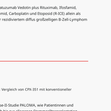
latuzumab Vedotin plus Rituximab, Ifosfamid,
mid, Carboplatin und Etoposid (R-ICE) allein als
r rezidiviertem diffus großzelligen B-Zell-Lymphom
Vergleich von CPX-351 mit konventioneller
ase-II-Studie PALOMA, wie Patientinnen und
 bis zur allogenen Stammzelltransplantation