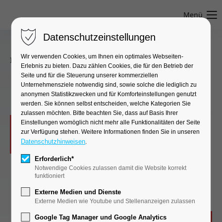
Menü
Datenschutzeinstellungen
Wir verwenden Cookies, um Ihnen ein optimales Webseiten-
Interventionelle Studien
●
Prof. Dr. med. Bertram Glaß
Erlebnis zu bieten. Dazu zählen Cookies, die für den Betrieb der
Seite und für die Steuerung unserer kommerziellen
Pola-R-ICE Studie
Unternehmensziele notwendig sind, sowie solche die lediglich zu
anonymen Statistikzwecken und für Komforteinstellungen genutzt
werden. Sie können selbst entscheiden, welche Kategorien Sie
zulassen möchten. Bitte beachten Sie, dass auf Basis Ihrer
Einstellungen womöglich nicht mehr alle Funktionalitäten der Seite
zur Verfügung stehen. Weitere Informationen finden Sie in unseren
Offene, prospektive Phase III Studie zum
Datenschutzhinweisen
.
Vergleich von Polatuzumab Vedotin plus
Erforderlich*
Rituximab, Ifosfamid, Carboplatin und Etoposid
Notwendige Cookies zulassen damit die Website korrekt
(Pola-R-ICE) mit Rituximab, Ifosfamid,
funktioniert
Carboplatin und Etoposid (R-ICE) allein als
Externe Medien und Dienste
Salvage-Therapie bei Patienten mit primär
Externe Medien wie Youtube und Stellenanzeigen zulassen
refraktärem oder rezidiviertem diffus
Google Tag Manager und Google Analytics