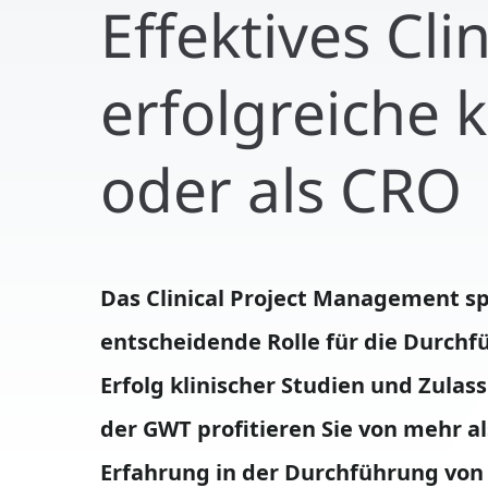
Effektives Cl
erfolgreiche 
oder als CRO
Das Clinical Project Management sp
Studien sowie multinationalen und multiz
entscheidende Rolle für die Durch
Studien in diversen Indikationen
Erfolg klinischer Studien und Zulas
Hämatologie, Onkologie, I
der GWT profitieren Sie von mehr al
Erfahrung in der Durchführung von 