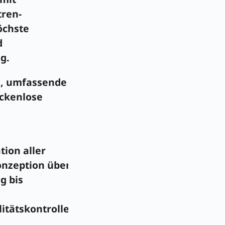
ren-
öchste
d
g.
g, umfassende
ckenlose
tion aller
onzeption über
g bis
itätskontrolle.