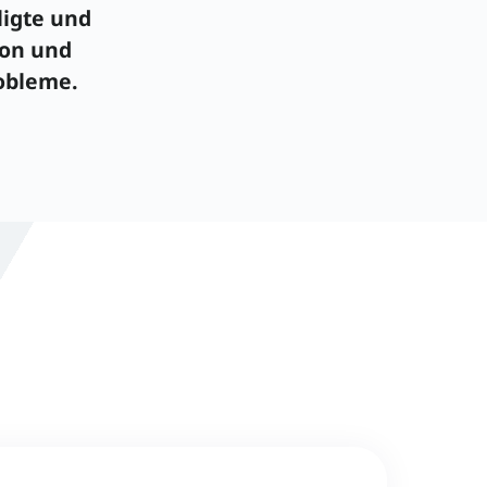
ligte und
ion und
obleme.