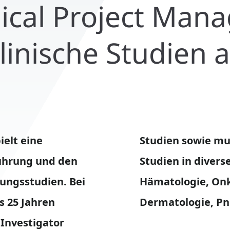
inical Project Man
klinische Studien 
ielt eine
entrischen
führung und den
 wie Diabetes,
sungsstudien. Bei
mmuntherapie,
s 25 Jahren
Dermatologie, Pn
Investigator