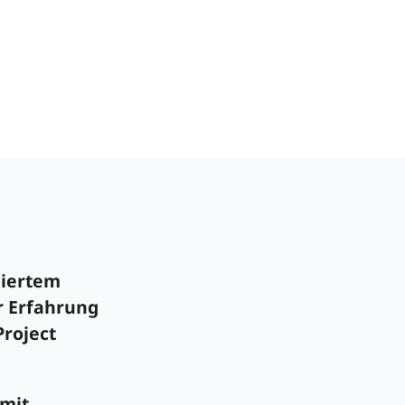
diertem
r Erfahrung
Project
mit