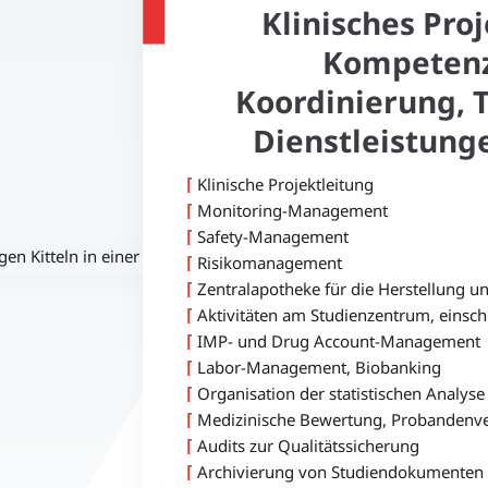
Klinisches Pr
Kompetenz
Koordinierung, 
Dienstleistunge
⌈
Klinische Projektleitung
⌈
Monitoring-Management
⌈
Safety-Management
⌈
Risikomanagement
⌈
Zentralapotheke für die Herstellung u
⌈
Aktivitäten am Studienzentrum, einschl
⌈
IMP- und Drug Account-Management
⌈
Labor-Management, Biobanking
⌈
Organisation der statistischen Analyse
⌈
Medizinische Bewertung, Probandenve
⌈
Audits zur Qualitätssicherung
⌈
Archivierung von Studiendokumenten