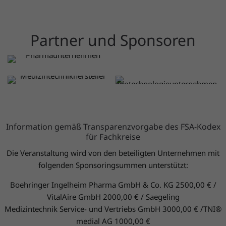
Partner und Sponsoren
Besuchen Sie die
Besuchen Sie die
Website von
Website von
Besuchen Sie die
Besuchen Sie die
Boehringer Ingelheim
Saegeling
Website von TNI
Website von VitalAire
Medizintechnik
Medical
Deutschland GmbH
Service- und Vertriebs
Information gemäß Transparenzvorgabe des FSA-Kodex
GmbH
für Fachkreise
Die Veranstaltung wird von den beteiligten Unternehmen mit
folgenden Sponsoringsummen unterstützt:
Boehringer Ingelheim Pharma GmbH & Co. KG 2500,00 € /
VitalAire GmbH 2000,00 € / Saegeling
Medizintechnik Service- und Vertriebs GmbH 3000,00 € /TNI®
medial AG 1000,00 €