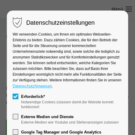
Menü
Datenschutzeinstellungen
Wir verwenden Cookies, um Ihnen ein optimales Webseiten-
FACHTAGUNG
Erlebnis zu bieten. Dazu zählen Cookies, die für den Betrieb der
Seite und für die Steuerung unserer kommerziellen
14.
Unternehmensziele notwendig sind, sowie solche die lediglich zu
anonymen Statistikzwecken und für Komforteinstellungen genutzt
Fortbildungsveranstaltung
werden. Sie können selbst entscheiden, welche Kategorien Sie
zulassen möchten. Bitte beachten Sie, dass auf Basis Ihrer
Lungenfibrose
Einstellungen womöglich nicht mehr alle Funktionalitäten der Seite
zur Verfügung stehen. Weitere Informationen finden Sie in unseren
Datenschutzhinweisen
.
05.03.2025, 17:00–20:00
●
Radebeul (Radisson Blu Park
Hotel & Conference Centre, Dresden Radebeul, Nizzastr. 55,
Erforderlich*
01445 Radebeul)
Notwendige Cookies zulassen damit die Website korrekt
funktioniert
Externe Medien und Dienste
Externe Medien wie Youtube und Stellenanzeigen zulassen
Google Tag Manager und Google Analytics