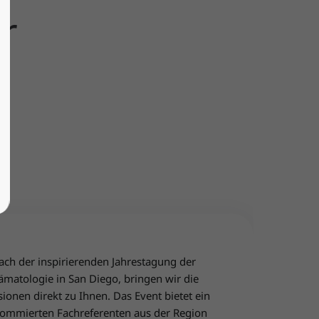
r
ch der inspirierenden Jahrestagung der
ämatologie in San Diego, bringen wir die
ionen direkt zu Ihnen. Das Event bietet ein
ommierten Fachreferenten aus der Region