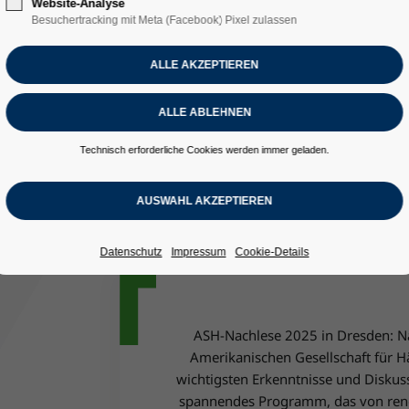
Website-Analyse
n Gesellschaft fü
Besuchertracking mit Meta (Facebook) Pixel zulassen
 USA“
Technisch erforderliche Cookies werden immer geladen.
tive Therapien Dresden)
Datenschutz
Impressum
Cookie-Details
ASH-Nachlese 2025 in Dresden: Na
Amerikanischen Gesellschaft für H
wichtigsten Erkenntnisse und Diskuss
spannendes Programm, das von ren