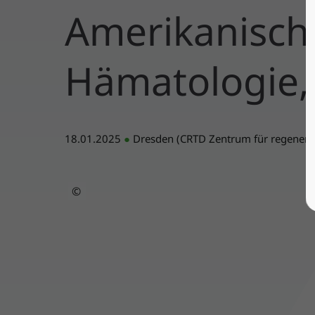
Amerikanische
Hämatologie,
18.01.2025
●
Dresden (CRTD Zentrum für regenera
©