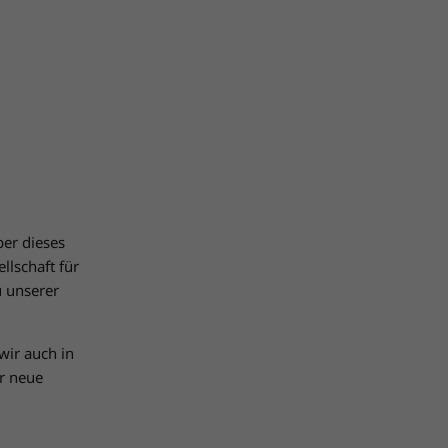
ber dieses
llschaft für
u unserer
wir auch in
r neue