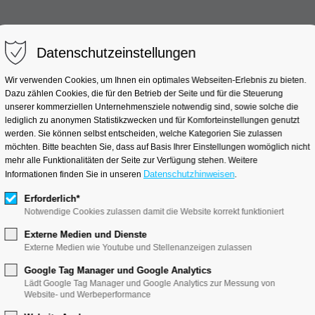
Datenschutzeinstellungen
linische Studien
Industrieprojekte
Wissensc
Wir verwenden Cookies, um Ihnen ein optimales Webseiten-Erlebnis zu bieten.
Dazu zählen Cookies, die für den Betrieb der Seite und für die Steuerung
unserer kommerziellen Unternehmensziele notwendig sind, sowie solche die
lediglich zu anonymen Statistikzwecken und für Komforteinstellungen genutzt
werden. Sie können selbst entscheiden, welche Kategorien Sie zulassen
Nachlese zur „Jahrestagung 2024 der Amerikanischen G
möchten. Bitte beachten Sie, dass auf Basis Ihrer Einstellungen womöglich nicht
mehr alle Funktionalitäten der Seite zur Verfügung stehen. Weitere
Datenschutzhinweisen
Informationen finden Sie in unseren
.
Erforderlich*
Notwendige Cookies zulassen damit die Website korrekt funktioniert
Externe Medien und Dienste
Externe Medien wie Youtube und Stellenanzeigen zulassen
Google Tag Manager und Google Analytics
„Jahrestagung 20
Lädt Google Tag Manager und Google Analytics zur Messung von
Website- und Werbeperformance