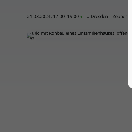
21.03.2024, 17:00–19:00
●
TU Dresden | Zeuner-
©