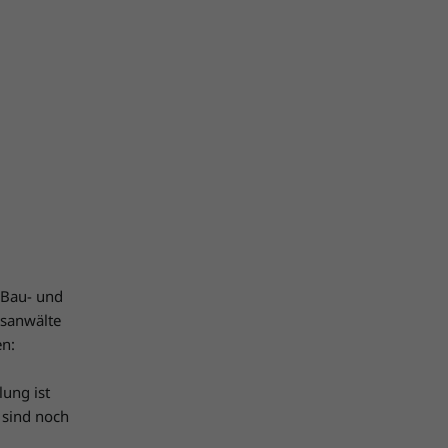
 Bau- und
tsanwälte
en:
ung ist
 sind noch