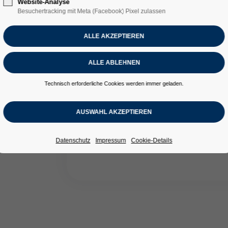
Website-Analyse
Besuchertracking mit Meta (Facebook) Pixel zulassen
Bau, Raum 114
Technisch erforderliche Cookies werden immer geladen.
Das nächste FORUM Bau und Immobilie 
„
Umgang mit Insolven
Datenschutz
Impressum
Cookie-Details
Diese Veranstaltung wird 