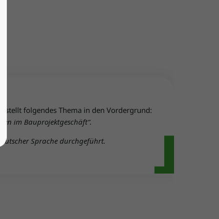
stellt folgendes Thema in den Vordergrund:
zen im Bauprojektgeschäft
“.
deutscher Sprache durchgeführt.