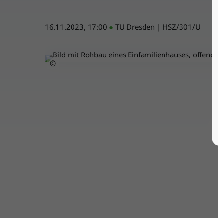
16.11.2023, 17:00
●
TU Dresden | HSZ/301/U
©