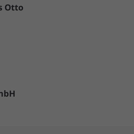
s
Otto
GmbH