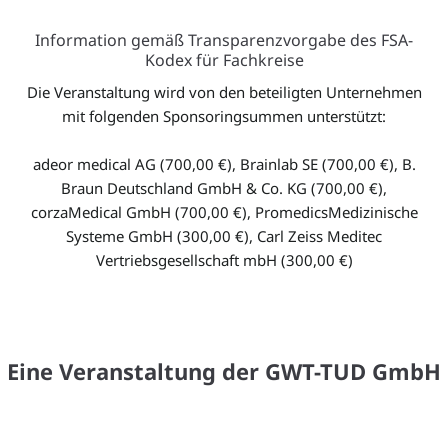
Website von adeor
Website von Brainlab
Besuchen Sie die
Besuchen Sie die
medical AG
SE
Website von B. Braun
Website von
Besuchen Sie die
Besuchen Sie die
Information gemäß Transparenzvorgabe des FSA-
SE
corzaMedical GmbH
Website von
Website von Carl Zeiss
Kodex für Fachkreise
Promedics
AG
Die Veranstaltung wird von den beteiligten Unternehmen
Medizinische Systeme
mit folgenden Sponsoringsummen unterstützt:
GmbH
adeor medical AG (700,00 €), Brainlab SE (700,00 €), B.
Braun Deutschland GmbH & Co. KG (700,00 €),
corzaMedical GmbH (700,00 €), PromedicsMedizinische
Systeme GmbH (300,00 €), Carl Zeiss Meditec
Vertriebsgesellschaft mbH (300,00 €)
Eine Veranstaltung der GWT-TUD GmbH