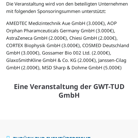
Die Veranstaltung wird von den beteiligten Unternehmen
GmbH & Co. KG
mit folgenden Sponsoringsummen unterstützt:
AMEDTEC Medizintechnik Aue GmbH (3.000€), AOP
Orphan Pharamceuticals Germany GmbH (3.000€),
AstraZeneca GmbH (2.000€), Chiesi GmbH (2.000€),
CORTEX Biophysik GmbH (3.000€), COSMED Deutschland
GmbH (3.000€), Gossamer Bio 002 Ltd. (2.000€),
GlaxoSmithKline GmbH & Co. KG (2.000€), Janssen-Cilag
GmbH (2.000€), MSD Sharp & Dohme GmbH (5.000€)
Eine Veranstaltung der GWT-TUD
GmbH