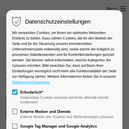
Menü
Datenschutzeinstellungen
Wir verwenden Cookies, um Ihnen ein optimales Webseiten-
FACHTAGUNG
Erlebnis zu bieten. Dazu zählen Cookies, die für den Betrieb der
Seite und für die Steuerung unserer kommerziellen
23. Dresdner Symposium
Unternehmensziele notwendig sind, sowie solche die lediglich zu
anonymen Statistikzwecken und für Komforteinstellungen genutzt
Hämatologie und Onkologie
werden. Sie können selbst entscheiden, welche Kategorien Sie
zulassen möchten. Bitte beachten Sie, dass auf Basis Ihrer
Einstellungen womöglich nicht mehr alle Funktionalitäten der Seite
06.09.2024–08.09.2024
●
Radisson Blu Park Hotel &
zur Verfügung stehen. Weitere Informationen finden Sie in unseren
Conference Centre (Radebeul)
Datenschutzhinweisen
.
Erforderlich*
Notwendige Cookies zulassen damit die Website korrekt
funktioniert
Externe Medien und Dienste
Vom 6. bis 8. September 2024 findet das 23.
Externe Medien wie Youtube und Stellenanzeigen zulassen
Dresdner Symposium für Hämatologie und
Google Tag Manager und Google Analytics