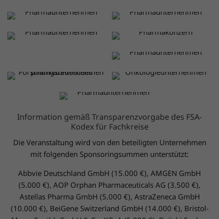
Website von
Besuchen Sie die
https://www.daiichi-
Besuchen Sie die
GlaxoSmithKline
Website von MSD
sankyo.de/
Website von Lilly
GmbH & Co. KG
Besuchen Sie die
Besuchen Sie die
Sharp & Dohme GmbH
Deutschland GmbH
Website von Otsuka
Website von Pfizer
Besuchen Sie die
Besuchen Sie die
Website von
Website von Sanofi-
Besuchen Sie die
https://www.roche.com/
Aventis Deutschland
Besuchen Sie die
Website von Swedish
GmbH
Website von Servier
Besuchen Sie die
Besuchen Sie die
Orphan Biovitrum
Deutschland GmbH
Website von Stemline
Website von
GmbH
Besuchen Sie die
Therapeutics
Novaocure
Information gemäß Transparenzvorgabe des FSA-
Website von Takeda
Kodex für Fachkreise
Die Veranstaltung wird von den beteiligten Unternehmen
mit folgenden Sponsoringsummen unterstützt:
Abbvie Deutschland GmbH (15.000 €), AMGEN GmbH
(5.000 €), AOP Orphan Pharmaceuticals AG (3.500 €),
Astellas Pharma GmbH (5.000 €), AstraZeneca GmbH
(10.000 €), BeiGene Switzerland GmbH (14.000 €), Bristol-