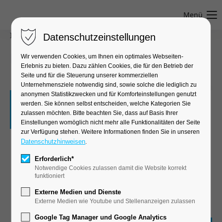
Menü
Innovationszentrum
●
Prof. Dr. rer. nat. Matthias Mauder
Datenschutzeinstellungen
Meteorologie
Wir verwenden Cookies, um Ihnen ein optimales Webseiten-
Erlebnis zu bieten. Dazu zählen Cookies, die für den Betrieb der
Seite und für die Steuerung unserer kommerziellen
Unternehmensziele notwendig sind, sowie solche die lediglich zu
anonymen Statistikzwecken und für Komforteinstellungen genutzt
©
werden. Sie können selbst entscheiden, welche Kategorien Sie
zulassen möchten. Bitte beachten Sie, dass auf Basis Ihrer
Die Aktivitäten des Innovationszentrums
Einstellungen womöglich nicht mehr alle Funktionalitäten der Seite
Meteorologie konzentrieren sich auf
zur Verfügung stehen. Weitere Informationen finden Sie in unseren
Forschungs- und Arbeitsschwerpunkte in den
Datenschutzhinweisen
.
Bereichen "Meteorologie an der Grenze
Erforderlich*
zwischen Landoberfläche und Atmosphäre
Notwendige Cookies zulassen damit die Website korrekt
(Oberflächen-Atmosphären-Wechselwirkung)",
funktioniert
"Messungen (Bodenmessung und
Externe Medien und Dienste
Fernerkundung)", "Modellbildung und
Externe Medien wie Youtube und Stellenanzeigen zulassen
Simulation", "Stadtklima" sowie "Mikro- und
Google Tag Manager und Google Analytics